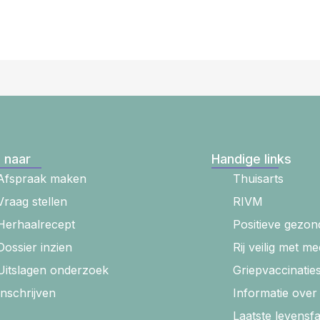
 naar
Handige links
Afspraak maken
Thuisarts
Vraag stellen
RIVM
Herhaalrecept
Positieve gezon
Dossier inzien
Rij veilig met me
Uitslagen onderzoek
Griepvaccinatie
Inschrijven
Informatie ove
Laatste levensf