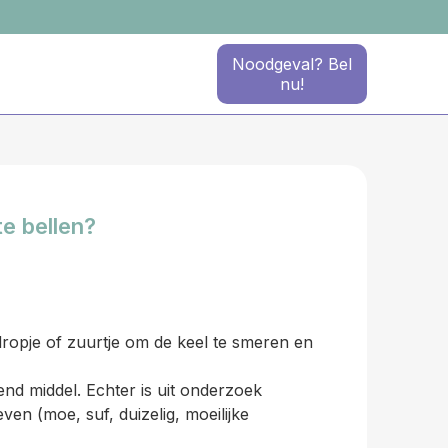
Noodgeval? Bel
nu!
e bellen?
dropje of zuurtje om de keel te smeren en
d middel. Echter is uit onderzoek
en (moe, suf, duizelig, moeilijke