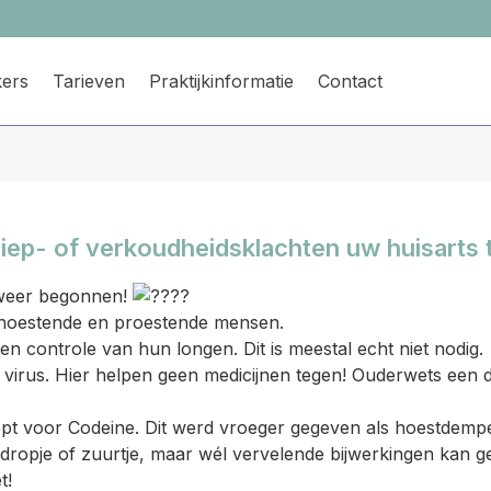
ers
Tarieven
Praktijkinformatie
Contact
riep- of verkoudheidsklachten uw huisarts t
s weer begonnen!
hoestende en proestende mensen.
 controle van hun longen. Dit is meestal echt niet nodig.
 virus. Hier helpen geen medicijnen tegen! Ouderwets een 
 voor Codeine. Dit werd vroeger gegeven als hoestdempen
 dropje of zuurtje, maar wél vervelende bijwerkingen kan gev
t!