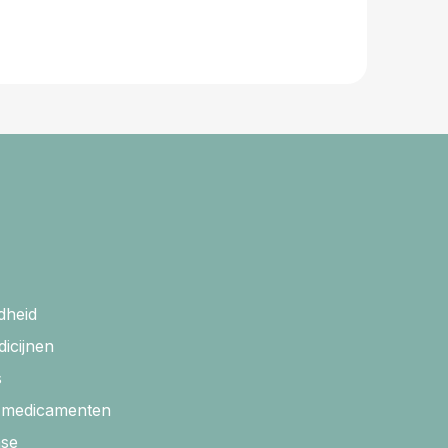
dheid
dicijnen
s
r medicamenten
ase