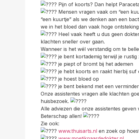
Pijn of koorts? Dan helpt Paracet
Mensen vragen vaak om “een kuurtj
“een kuurtje” als we denken aan een bacte
we in het bloed dan vaak hoge ontstekin
Heel vaak heeft u dus geen dokter 
klachten sneller over gaan.
Wanneer is het wél verstandig om te bell
je bent kortademig terwijl je rustig z
je piept of bromt bij het ademen
je hebt koorts en raakt hierbij suf 
je hoest bloed op
je bent bekend met een verminde
Onze assistentes vragen alle klachten goe
huisbezoek.
Alle adviezen die onze assistentes geven
Beterschap allen!
Zie ook:
www.thuisarts.nl
en zoek op hoest
www.moetiknaardedokter.nl