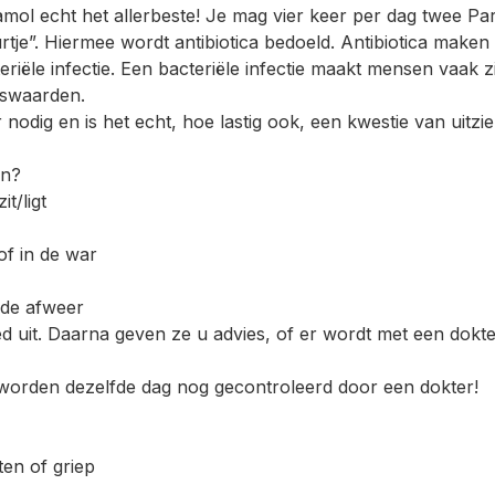
amol echt het allerbeste! Je mag vier keer per dag twee P
e”. Hiermee wordt antibiotica bedoeld. Antibiotica maken 
riële infectie. Een bacteriële infectie maakt mensen vaak z
gswaarden.
nodig en is het echt, hoe lastig ook, een kwestie van uitzi
en?
it/ligt
of in de war
rde afweer
d uit. Daarna geven ze u advies, of er wordt met een dokter
 worden dezelfde dag nog gecontroleerd door een dokter!
en of griep